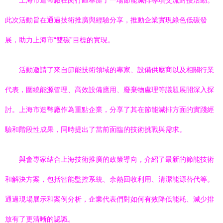
上海市造幣廠在閔行區舉辦了一場節能減排專項交流對接活動。
此次活動旨在通過技術推廣與經驗分享，推動企業實現綠色低碳發
展，助力上海市“雙碳”目標的實現。
活動邀請了來自節能技術領域的專家、設備供應商以及相關行業
代表，圍繞能源管理、高效設備應用、廢棄物處理等議題展開深入探
討。上海市造幣廠作為重點企業，分享了其在節能減排方面的實踐經
驗和階段性成果，同時提出了當前面臨的技術挑戰與需求。
與會專家結合上海技術推廣的政策導向，介紹了最新的節能技術
和解決方案，包括智能監控系統、余熱回收利用、清潔能源替代等。
通過現場展示和案例分析，企業代表們對如何有效降低能耗、減少排
放有了更清晰的認識。