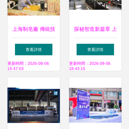
上海制皂廠 傳統技
探秘智造新篇章 上
藝與創新推廣的現
海通用北盛工廠參
查看詳情
查看詳情
代交響曲
觀記與新科魯茲誕
更新時間：2026-08-06
更新時間：2026-08-06
15:47:03
18:43:15
生之旅