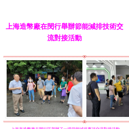
上海造幣廠在閔行舉辦節能減排技術交
流對接活動