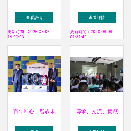
手澎峰科技，聯合
食品加工技術與設
查看詳情
查看詳情
發布RISC-V初學者
備展覽會 技術賦
更新時間：2026-08-06
更新時間：2026-08-06
19:00:03
01:31:42
D1入門套件，助力
能，推動產業創新
技術普及與人才培
升級
養
百年匠心，智馭未
傳承、交流、實踐
來 住友橡膠在上海
——Sto學院成立