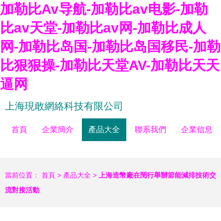
加勒比Av导航-加勒比av电影-加勒
比av天堂-加勒比av网-加勒比成人
网-加勒比岛国-加勒比岛国移民-加勒
比狠狠操-加勒比天堂AV-加勒比天天
逼网
上海現敢網絡科技有限公司
首頁
企業簡介
產品大全
聯系我們
企業信息
當前位置：
首頁
>
產品大全
>
上海造幣廠在閔行舉辦節能減排技術交
流對接活動