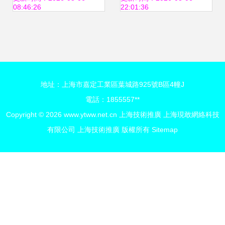
08:46:26
22:01:36
暨展覽會
綠色未來
地址：上海市嘉定工業區葉城路925號B區4幢J
電話：1855557**
Copyright © 2026
www.ytww.net.cn
上海技術推廣
上海現敢網絡科技
有限公司
上海技術推廣
版權所有
Sitemap